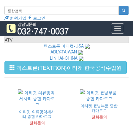
회원가입
로그인
Toggle
navigati
ATV
텍스트론 아티캣-USA
ADLY-TAIWAN
LINHAI-CHINA
텍스트론(TEXTRON)아티캣 한국공식수입원
아티켓 튠닝부품 종합
카다로그
아티켓 의류및악세사
리 종합 카다로그
전화문의
전화문의