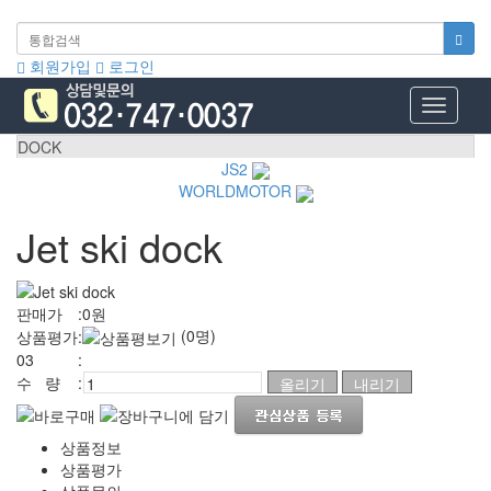
회원가입
로그인
Toggle
navigati
DOCK
JS2
WORLDMOTOR
Jet ski dock
판매가
:
0
원
(0명)
상품평가
:
03
:
수 량
:
상품정보
상품평가
상품문의